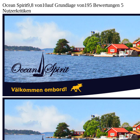
Ocean Spirit
9,8
von
10
auf Grundlage von
195
Bewertungen
5
Nutzerkritiken